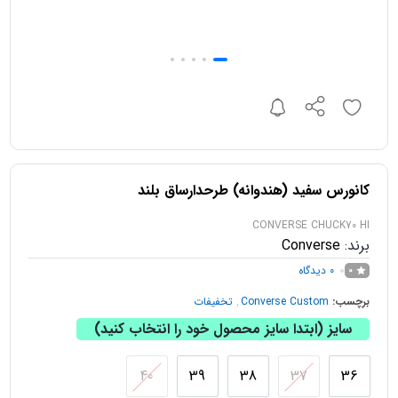
کانورس سفید (هندوانه) طرحدارساق بلند
CONVERSE CHUCK70 HI
برند:
Converse
0
دیدگاه
0
برچسب:
Converse Custom
,
تخفیفات
سایز (ابتدا سایز محصول خود را انتخاب کنید)
40
39
38
37
36