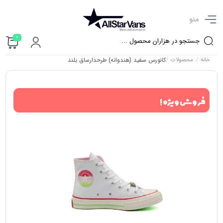
منو
0
/
/
کانورس سفید (هندوانه) طرحدارساق بلند
خانه
محصولات
فروش ویژه !