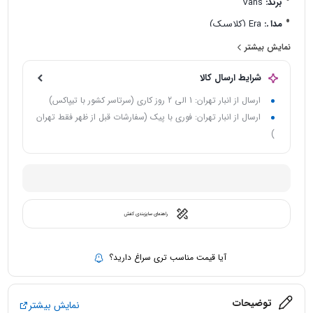
برند:
Vans
مدل:
Era (کلاسیک)
رنگ:
سفید و آبی
نمایش بیشتر
جنس رویه:
کتان
شرایط ارسال کالا
جنس زیره:
لاستیک یا PU (انعطاف‌پذیر و سبک)
ارسال از انبار تهران: 1 الی 2 روز کاری (سرتاسر کشور با تیپاکس)
نحوه بسته شدن:
بندی
ارسال از انبار تهران: فوری با پیک (سفارشات قبل از ظهر فقط تهران
مناسب برای:
استفاده روزمره، پیاده‌روی، استایل کژوال
)
ویژگی‌ها:
راحت، بادوام، قابل ست شدن با انواع لباس‌ها
راهنمای سایزبندی کفش
آیا قیمت مناسب تری سراغ دارید؟
توضیحات
نمایش بیشتر