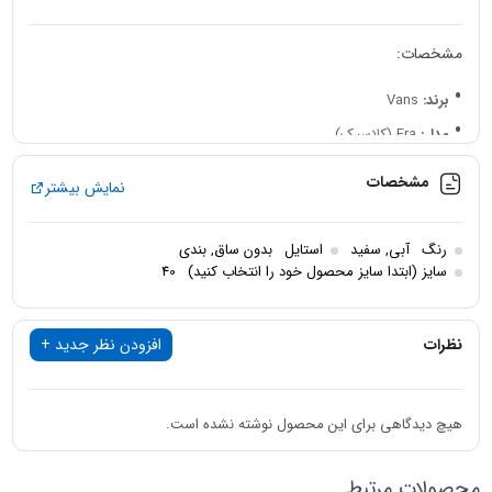
مشخصات:
برند:
Vans
مدل:
Era (کلاسیک)
رنگ:
سفید و آبی
مشخصات
نمایش بیشتر
جنس رویه:
کتان
جنس زیره:
لاستیک یا PU (انعطاف‌پذیر و سبک)
رنگ
آبی
,
سفید
استایل
بدون ساق
,
بندی
نحوه بسته شدن:
بندی
سایز (ابتدا سایز محصول خود را انتخاب کنید)
40
مناسب برای:
استفاده روزمره، پیاده‌روی، استایل کژوال
ویژگی‌ها:
راحت، بادوام، قابل ست شدن با انواع لباس‌ها
نظرات
افزودن نظر جدید +
هیچ دیدگاهی برای این محصول نوشته نشده است.
محصولات مرتبط