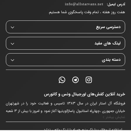
آدرس ایمیل:
info@allstarvans.net
هفت روز هفته ، تمام وقت پاسخگوی شما هستیم.
دسترسی سریع
لینک های مفید
دسته بندی
خرید آنلاین کفش‌های اورجینال ونس و کانورس
فروشگاه آل استار ایران در سال ۱۳۸۳ تاسیس و فعالیت خود را در شهرتهران
خیابان جمهوری ،چهارراه استانبول پاساژکویتیها آغاز نمود و امروز با بیش از 3 شعبه
نمایش بیشتر
اقدام به تامین محصولات پرطرفدار پوشاک دنیا از برندهای کانورس ، ونس ، دیور ،
ویژن و کنکن می نماید. با خرید از فروشگاه آنلاین آل استار ونس دیگر دغدقه
استفاده از مطالب با ذکر منبع همراه با لینک مانعی ندارد.