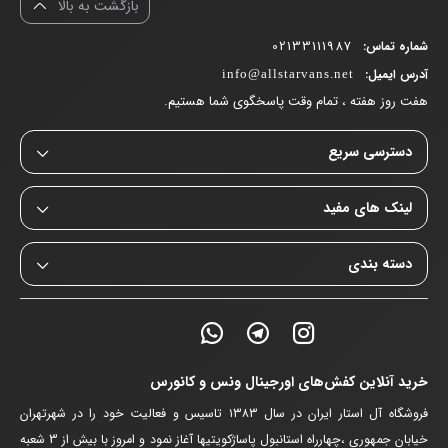
بازگشت به بالا
جذب ضربه و راحتی بیشتری ایجاد می‌کند.
02133111987
شماره تماس:
به طور خلاصه،
ونس راولی سرمه ای
یک کتانی با اصالت، طراحی ساده و
آدرس ایمیل:
info@allstarvans.net
هفت روز هفته ، تمام وقت پاسخگوی شما هستیم.
جذاب با رنگ سرمه ای که راحتی، دوام و سبکی خاصی را برای پوشش
روزمره یا اسکیت‌بورد ارائه می‌دهد.
دسترسی سریع
نکاتی برای نگهداری:
لینک های مفید
کفش را به طور مرتب تمیز کنید.
دسته بندی
از مواد شوینده قوی برای تمیز کردن کفش استفاده نکنید.
از قرار دادن کفش در معرض نور مستقیم خورشید و رطوبت زیاد خودداری
کنید.
خرید آنلاین کفش‌های اورجینال ونس و کانورس
با خرید از فروشگاه آنلاین
آل استار ونس
دیگر دغدقه کیفیت ، اصالت و
فروشگاه آل استار ایران در سال ۱۳۸۳ تاسیس و فعالیت خود را در شهرتهران
گارانتی محصولات را نداشته باشید.
خیابان جمهوری ،چهارراه استانبول پاساژکویتیها آغاز نمود و امروز با بیش از 3 شعبه