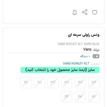
ونس راولی سرمه ای
VANS ROVLEY XLT DARK BLUE
برند:
Vans
0
دیدگاه
0
برچسب
VANS ROWLEY XLT
سایز (ابتدا سایز محصول خود را انتخاب کنید)
41
40
39
38
37
36
44
43
42